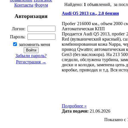
Найдено:
1
объявлений, за посл
Контакты
Форум
Audi Q5 2013 г.в., 2.0 бензин
Авторизация
Пробег 216000 км., объем 2000 см
Автоматическая КПП
Логин:
Продается Audi Q5 2013, пробег 2
Пароль:
Red (вулканический красный), сал
комбинированная кожа Nappa, ч
запомнить меня
привод Qwattro; автоматическая к
Gen3 (без масложора). На 213 5
Забыли пароль?
следили, обслужена турбина, за
Регистрация →
диски и колодки, заменена цепь 
коробке, приводах и т.д. Вся ист
Подробнее »
Дата подачи:
21.06.2026
Показано с