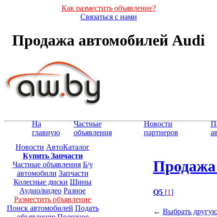
Как разместить объявление?
Связаться с нами
Продажа автомобилей Audi
На
Частные
Новости
П
главную
объявления
партнеров
а
Новости
АвтоКаталог
Купить Запчасти
Продажа
Частные объявления
Б/у
автомобили
Запчасти
Колесные диски
Шины
Аудио/видео
Разное
Q5
[
1
]
Разместить объявление
Поиск автомобилей
Подать
←
Выбрать другую
объявление
Полезное