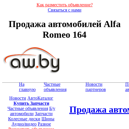
Как разместить объявление?
Связаться с нами
Продажа автомобилей Alfa
Romeo 164
На
Частные
Новости
П
главную
объявления
партнеров
а
Новости
АвтоКаталог
Купить Запчасти
Продажа авто
Частные объявления
Б/у
автомобили
Запчасти
Колесные диски
Шины
Аудио/видео
Разное