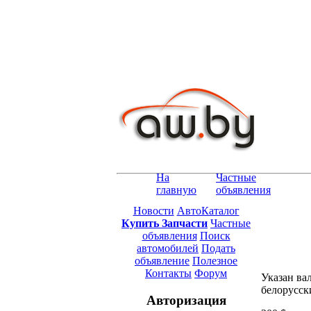
На
Частные
главную
объявления
Новости
АвтоКаталог
Купить Запчасти
Частные
объявления
Поиск
автомобилей
Подать
объявление
Полезное
Контакты
Форум
Указан ва
белорусск
Авторизация