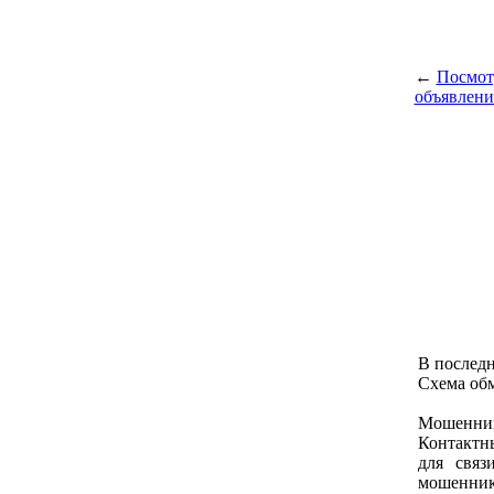
←
Посмот
объявлени
В последн
Схема об
Мошенник 
Контактны
для связ
мошеннико