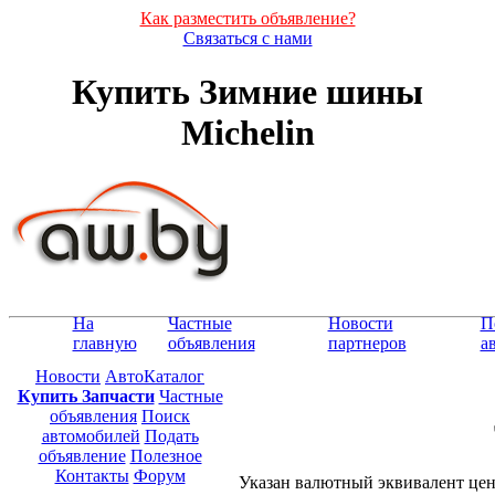
Как разместить объявление?
Связаться с нами
Купить Зимние шины
Michelin
На
Частные
Новости
П
главную
объявления
партнеров
а
Новости
АвтоКаталог
Купить Запчасти
Частные
объявления
Поиск
автомобилей
Подать
объявление
Полезное
Контакты
Форум
Указан валютный эквивалент це