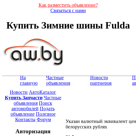
Как разместить объявление?
Связаться с нами
Купить Зимние шины Fulda
На
Частные
Новости
П
главную
объявления
партнеров
а
Новости
АвтоКаталог
Купить Запчасти
Частные
объявления
Поиск
автомобилей
Подать
объявление
Полезное
Контакты
Форум
Указан валютный эквивалент це
белорусских рублях
Авторизация