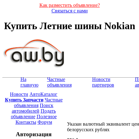
Как разместить объявление?
Связаться с нами
Купить Летние шины Nokian
На
Частные
Новости
П
главную
объявления
партнеров
а
Новости
АвтоКаталог
Купить Запчасти
Частные
объявления
Поиск
автомобилей
Подать
объявление
Полезное
Контакты
Форум
Указан валютный эквивалент це
белорусских рублях
Авторизация