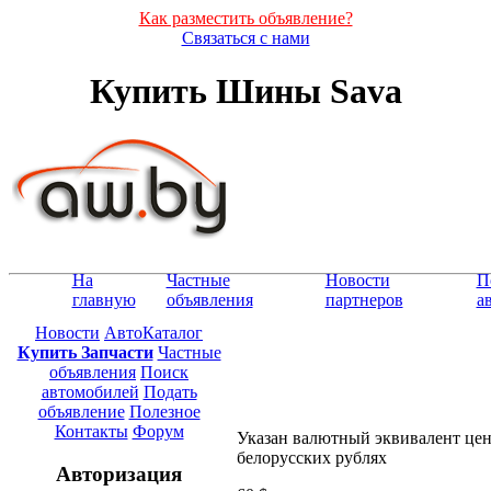
Как разместить объявление?
Связаться с нами
Купить Шины Sava
На
Частные
Новости
П
главную
объявления
партнеров
а
Новости
АвтоКаталог
Купить Запчасти
Частные
объявления
Поиск
автомобилей
Подать
объявление
Полезное
Контакты
Форум
Указан валютный эквивалент це
белорусских рублях
Авторизация