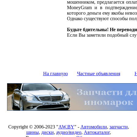
мошенником, предлагается оплат
MoneyGram и в подтверждение
которого деньги ему якобы нево
Однако существуют способы полу
Будьте бдительны! Не переводи
Если Вы заметили подобный слу
На главную
Частные объявления
Н
Copyright © 2006-2023 "
AW.BY
" -
Автомобили
,
запчасти
,
шины
,
диски
,
аудио/видео
,
Автокаталог
,