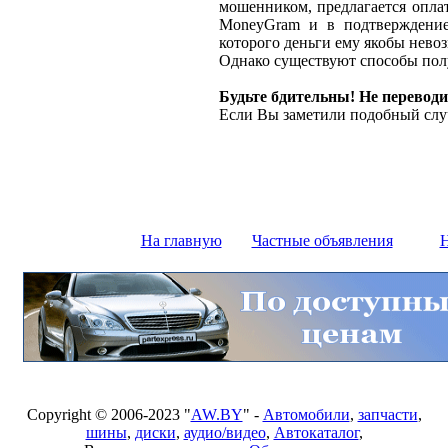
мошенником, предлагается оплат
MoneyGram и в подтверждение
которого деньги ему якобы нево
Однако существуют способы полу
Будьте бдительны! Не переводи
Если Вы заметили подобный слу
На главную
Частные объявления
Н
Copyright © 2006-2023 "
AW.BY
" -
Автомобили
,
запчасти
,
шины
,
диски
,
аудио/видео
,
Автокаталог
,