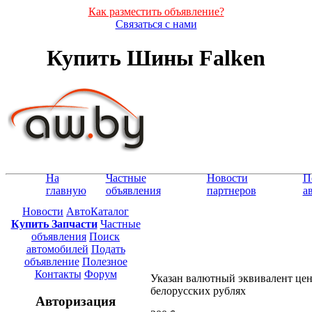
Как разместить объявление?
Связаться с нами
Купить Шины Falken
На
Частные
Новости
П
главную
объявления
партнеров
а
Новости
АвтоКаталог
Купить Запчасти
Частные
объявления
Поиск
автомобилей
Подать
объявление
Полезное
Контакты
Форум
Указан валютный эквивалент це
белорусских рублях
Авторизация