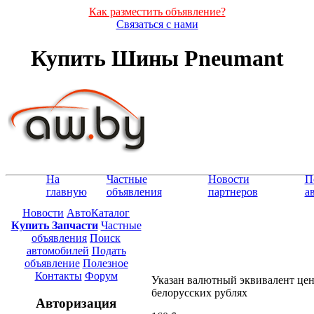
Как разместить объявление?
Связаться с нами
Купить Шины Pneumant
На
Частные
Новости
П
главную
объявления
партнеров
а
Новости
АвтоКаталог
Купить Запчасти
Частные
объявления
Поиск
автомобилей
Подать
объявление
Полезное
Контакты
Форум
Указан валютный эквивалент це
белорусских рублях
Авторизация