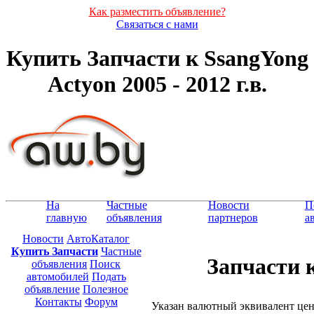
Как разместить объявление?
Связаться с нами
Купить Запчасти к SsangYong
Actyon 2005 - 2012 г.в.
На
Частные
Новости
П
главную
объявления
партнеров
а
Новости
АвтоКаталог
Купить Запчасти
Частные
Запчасти к
объявления
Поиск
автомобилей
Подать
объявление
Полезное
Контакты
Форум
Указан валютный эквивалент це