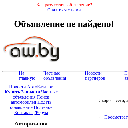
Как разместить объявление?
Связаться с нами
Объявление не найдено!
На
Частные
Новости
П
главную
объявления
партнеров
а
Новости
АвтоКаталог
Купить Запчасти
Частные
объявления
Поиск
Скорее всего, 
автомобилей
Подать
объявление
Полезное
Контакты
Форум
←
Просмотрет
Авторизация