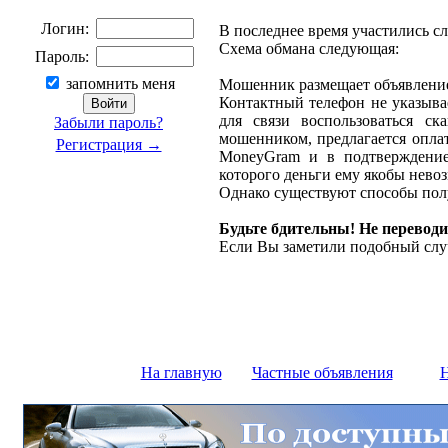
Логин:
В последнее время участились с
Схема обмана следующая:
Пароль:
запомнить меня
Мошенник размещает объявление 
Контактный телефон не указыва
для связи воспользоваться ск
Забыли пароль?
мошенником, предлагается оплат
Регистрация →
MoneyGram и в подтверждение
которого деньги ему якобы нево
Однако существуют способы полу
Будьте бдительны! Не переводи
Если Вы заметили подобный слу
На главную
Частные объявления
Н