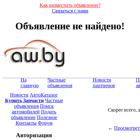
Как разместить объявление?
Связаться с нами
Объявление не найдено!
На
Частные
Новости
П
главную
объявления
партнеров
а
Новости
АвтоКаталог
Купить Запчасти
Частные
объявления
Поиск
Скорее всего, 
автомобилей
Подать
объявление
Полезное
Контакты
Форум
←
Просмотрет
Авторизация