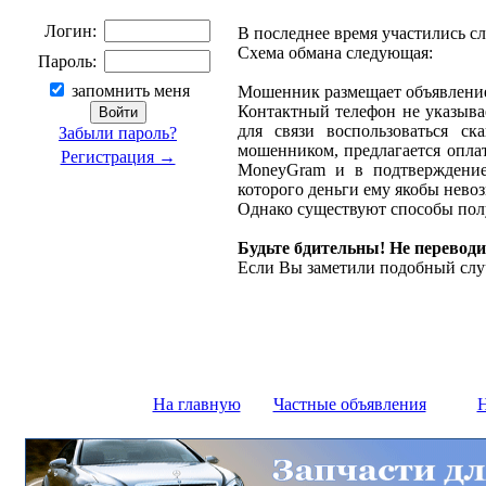
Логин:
В последнее время участились с
Схема обмана следующая:
Пароль:
запомнить меня
Мошенник размещает объявление 
Контактный телефон не указыва
для связи воспользоваться ск
Забыли пароль?
мошенником, предлагается оплат
Регистрация →
MoneyGram и в подтверждение
которого деньги ему якобы нево
Однако существуют способы полу
Будьте бдительны! Не переводи
Если Вы заметили подобный слу
На главную
Частные объявления
Н