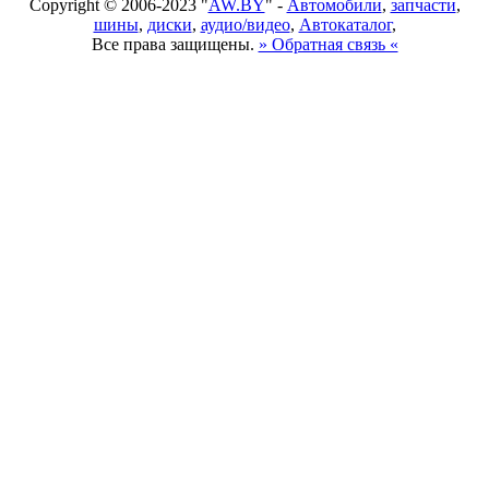
Copyright © 2006-2023 "
AW.BY
" -
Автомобили
,
запчасти
,
шины
,
диски
,
аудио/видео
,
Автокаталог
,
Все права защищены.
» Обратная связь «