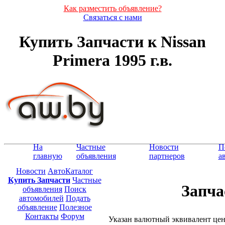
Как разместить объявление?
Связаться с нами
Купить Запчасти к Nissan
Primera 1995 г.в.
На
Частные
Новости
П
главную
объявления
партнеров
а
Новости
АвтоКаталог
Купить Запчасти
Частные
Запчас
объявления
Поиск
автомобилей
Подать
объявление
Полезное
Контакты
Форум
Указан валютный эквивалент це