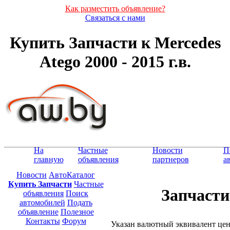
Как разместить объявление?
Связаться с нами
Купить Запчасти к Mercedes
Atego 2000 - 2015 г.в.
На
Частные
Новости
П
главную
объявления
партнеров
а
Новости
АвтоКаталог
Купить Запчасти
Частные
Запчасти 
объявления
Поиск
автомобилей
Подать
объявление
Полезное
Контакты
Форум
Указан валютный эквивалент це