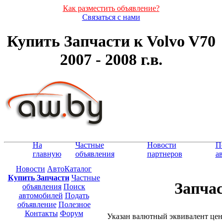
Как разместить объявление?
Связаться с нами
Купить Запчасти к Volvo V70
2007 - 2008 г.в.
На
Частные
Новости
П
главную
объявления
партнеров
а
Новости
АвтоКаталог
Купить Запчасти
Частные
Запчас
объявления
Поиск
автомобилей
Подать
объявление
Полезное
Контакты
Форум
Указан валютный эквивалент це