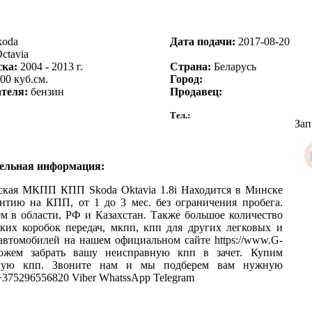
oda
Дата подачи:
2017-08-20
ctavia
ска:
2004 - 2013 г.
Страна:
Беларусь
00 куб.см.
Город:
теля:
бензин
Продавец:
Тел.:
Зап
ельная информация:
ская МКПП КПП Skoda Oktavia 1.8i Находится в Минске
нтию на КПП, от 1 до 3 мес. без ограничения пробега.
м в области, РФ и Казахстан. Также большое количество
ких коробок передач, мкпп, кпп для других легковых и
автомобилей на нашем официальном сайте https://www.G-
ожем забрать вашу неисправную кпп в зачет. Купим
ную кпп. Звоните нам и мы подберем вам нужную
 +375296556820 Viber WhatssApp Telegram