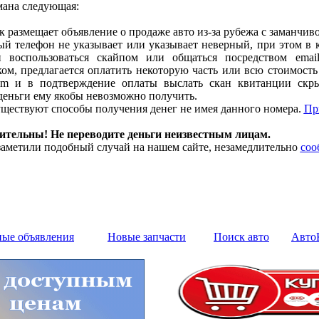
мана следующая:
размещает объявление о продаже авто из-за рубежа с заманчиво
й телефон не указывает или указывает неверный, при этом в 
и воспользоваться скайпом или общаться посредством emai
м, предлагается оплатить некоторую часть или всю стоимость 
m и в подтверждение оплаты выслать скан квитанции скры
деньги ему якобы невозможно получить.
ществуют способы получения денег не имея данного номера.
Пр
дительны! Не переводите деньги неизвестным лицам.
аметили подобный случай на нашем сайте, незамедлительно
соо
ные объявления
Новые запчасти
Поиск авто
Авто