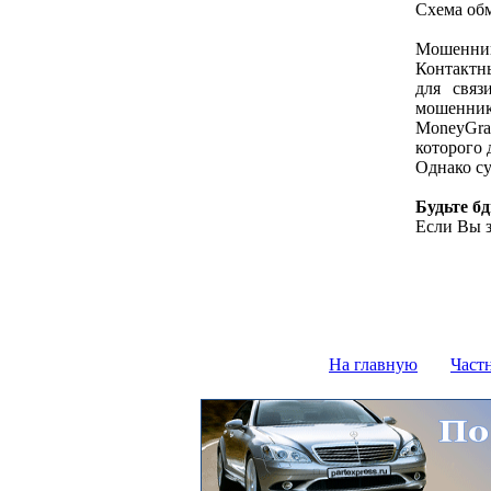
Схема об
Мошенник 
Контактны
для связ
мошеннико
MoneyGra
которого 
Однако су
Будьте б
Если Вы з
На главную
Част