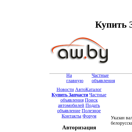
Купить З
На
Частные
главную
объявления
Новости
АвтоКаталог
Купить Запчасти
Частные
объявления
Поиск
автомобилей
Подать
объявление
Полезное
Контакты
Форум
Указан ва
белорусск
Авторизация