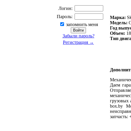
Логин:
Пароль:
Марка:
Sk
Модель:
O
запомнить меня
Год выпу
Объем:
18
Забыли пароль?
Тип двига
Регистрация →
Дополнит
Механиче
Даем гара
Отправляе
механичес
грузовых 
box.by М
неисправ
запчасть: