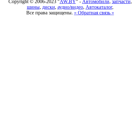
Copyright © 2006-2023 "
AW.BY
" -
Автомобили
,
запчасти
,
шины
,
диски
,
аудио/видео
,
Автокаталог
,
Все права защищены.
» Обратная связь «