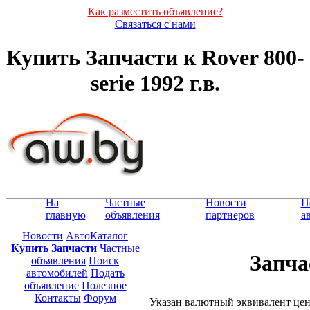
Как разместить объявление?
Связаться с нами
Купить Запчасти к Rover 800-
serie 1992 г.в.
На
Частные
Новости
П
главную
объявления
партнеров
а
Новости
АвтоКаталог
Купить Запчасти
Частные
Запчас
объявления
Поиск
автомобилей
Подать
объявление
Полезное
Контакты
Форум
Указан валютный эквивалент це