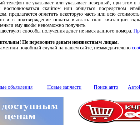
й телефон не указывает или указывает неверный, при этом в 
и воспользоваться скайпом или общаться посредством emai
м, предлагается оплатить некоторую часть или всю стоимость 
m и в подтверждение оплаты выслать скан квитанции скры
деньги ему якобы невозможно получить.
ществуют способы получения денег не имея данного номера.
Пр
дительны! Не переводите деньги неизвестным лицам.
аметили подобный случай на нашем сайте, незамедлительно
соо
ные объявления
Новые запчасти
Поиск авто
Авто