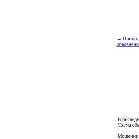
←
Посмот
объявлени
В последн
Схема об
Мошенник 