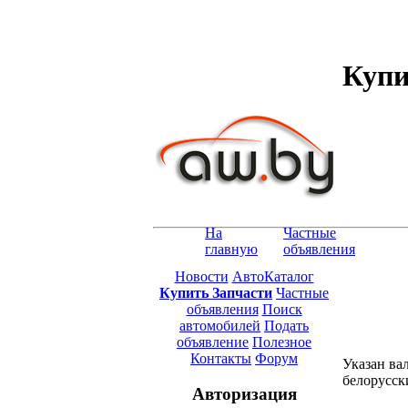
Купи
На
Частные
главную
объявления
Новости
АвтоКаталог
Купить Запчасти
Частные
объявления
Поиск
автомобилей
Подать
объявление
Полезное
Контакты
Форум
Указан ва
белорусск
Авторизация