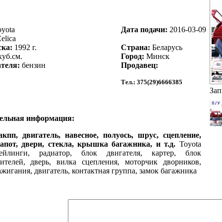
yota
Дата подачи:
2016-03-09
elica
ска:
1992 г.
Страна:
Беларусь
куб.см.
Город:
Минск
теля:
бензин
Продавец:
Тел.:
375(29)6666385
Зап
ельная информация:
акпп, двигатель, навесное, полуось, шрус, сцепление,
апот, двери, стекла, крышка багажника, и т.д.
Toyota
рейлинги, радиатор, блок двигателя, картер, блок
ителей, дверь, вилка сцепления, моторчик дворников,
ажигания, двигатель, контактная группа, замок багажника