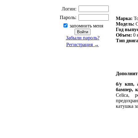
Логин:
Пароль:
Марка:
To
Модель:
C
запомнить меня
Год выпу
Объем:
0 
Забыли пароль?
Тип двига
Регистрация →
Дополнит
б/у кпп, 
бампер, к
Celica, 
предохран
катушка з