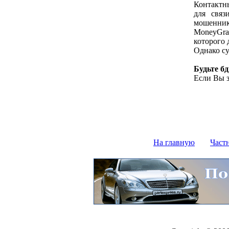
Контактны
для связ
мошеннико
MoneyGra
которого 
Однако су
Будьте б
Если Вы з
На главную
Част