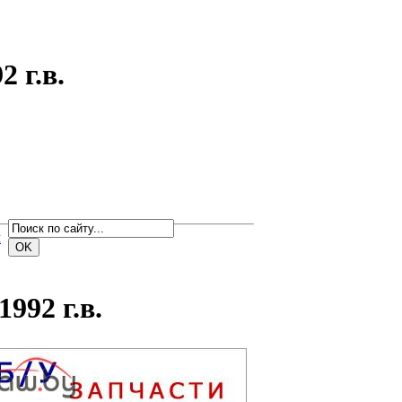
 г.в.
м
1992 г.в.