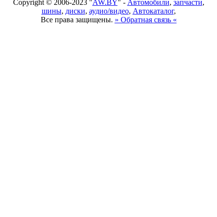
Copyright © 2006-2023 "
AW.BY
" -
Автомобили
,
запчасти
,
шины
,
диски
,
аудио/видео
,
Автокаталог
,
Все права защищены.
» Обратная связь «