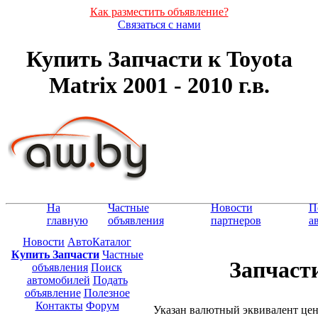
Как разместить объявление?
Связаться с нами
Купить Запчасти к Toyota
Matrix 2001 - 2010 г.в.
На
Частные
Новости
П
главную
объявления
партнеров
а
Новости
АвтоКаталог
Купить Запчасти
Частные
Запчасти
объявления
Поиск
автомобилей
Подать
объявление
Полезное
Контакты
Форум
Указан валютный эквивалент це