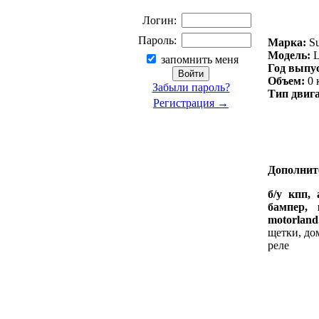
Логин:
Пароль:
Марка:
Su
Модель:
L
запомнить меня
Год выпу
Объем:
0 
Забыли пароль?
Тип двига
Регистрация →
Дополнит
б/у кпп, 
бампер, 
motorland
щетки, до
реле