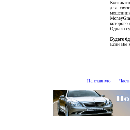
Контактны
для связ
мошеннико
MoneyGra
которого 
Однако су
Будьте б
Если Вы з
На главную
Част