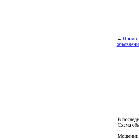
←
Посмот
объявлени
В последн
Схема об
Мошенник 