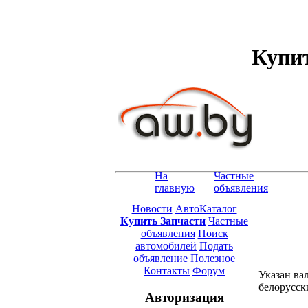
Купит
На
Частные
главную
объявления
Новости
АвтоКаталог
Купить Запчасти
Частные
объявления
Поиск
автомобилей
Подать
объявление
Полезное
Контакты
Форум
Указан ва
белорусск
Авторизация