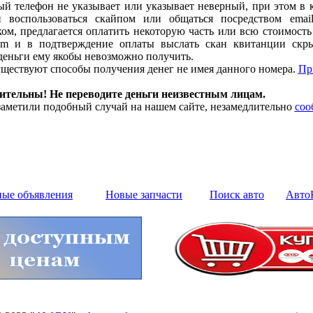
й телефон не указывает или указывает неверный, при этом в 
и воспользоваться скайпом или общаться посредством emai
м, предлагается оплатить некоторую часть или всю стоимость 
m и в подтверждение оплаты выслать скан квитанции скры
деньги ему якобы невозможно получить.
ществуют способы получения денег не имея данного номера.
Пр
дительны! Не переводите деньги неизвестным лицам.
аметили подобный случай на нашем сайте, незамедлительно
соо
ные объявления
Новые запчасти
Поиск авто
Авто