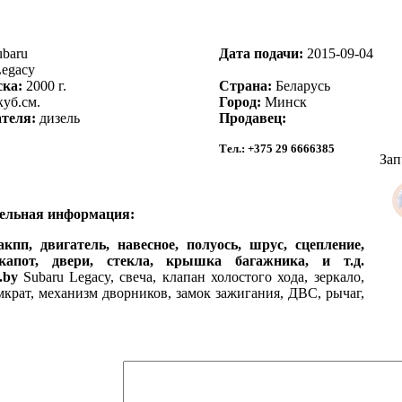
baru
Дата подачи:
2015-09-04
egacy
ска:
2000 г.
Страна:
Беларусь
куб.см.
Город:
Минск
теля:
дизель
Продавец:
Тел.:
+375 29 6666385
Зап
ельная информация:
акпп, двигатель, навесное, полуось, шрус, сцепление,
капот, двери, стекла, крышка багажника, и т.д.
.by
Subaru Legacy, свеча, клапан холостого хода, зеркало,
мкрат, механизм дворников, замок зажигания, ДВС, рычаг,