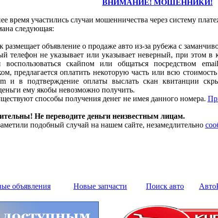
ВНИМАНИЕ! МОШЕННИКИ!
ее время участились случаи мошенничества через систему плате
мана следующая:
размещает объявление о продаже авто из-за рубежа с заманчиво
й телефон не указывает или указывает неверный, при этом в 
и воспользоваться скайпом или общаться посредством emai
м, предлагается оплатить некоторую часть или всю стоимость 
m и в подтверждение оплаты выслать скан квитанции скры
деньги ему якобы невозможно получить.
ществуют способы получения денег не имея данного номера.
Пр
дительны! Не переводите деньги неизвестным лицам.
аметили подобный случай на нашем сайте, незамедлительно
соо
ные объявления
Новые запчасти
Поиск авто
Авто