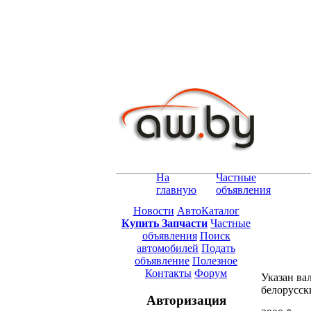
На
Частные
главную
объявления
Новости
АвтоКаталог
Купить Запчасти
Частные
объявления
Поиск
автомобилей
Подать
объявление
Полезное
Контакты
Форум
Указан ва
белорусск
Авторизация