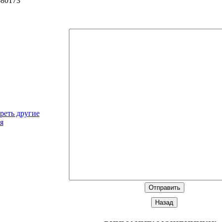
580173
реть другие
я