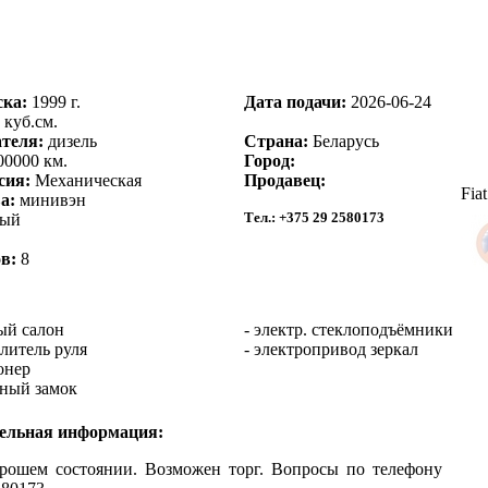
ска:
1999 г.
Дата подачи:
2026-06-24
 куб.см.
теля:
дизель
Страна:
Беларусь
0000 км.
Город:
сия:
Механическая
Продавец:
Fiat
а:
минивэн
Тел.:
+375 29 2580173
ый
в:
8
ый салон
- электр. стеклоподъёмники
литель руля
- электропривод зеркал
онер
ьный замок
ельная информация:
рошем состоянии. Возможен торг. Вопросы по телефону