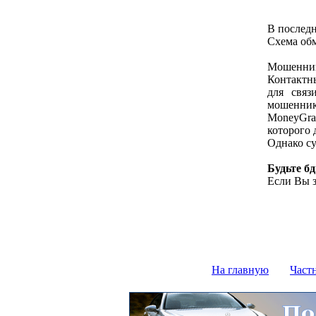
В последн
Схема об
Мошенник 
Контактны
для связ
мошеннико
MoneyGra
которого 
Однако су
Будьте б
Если Вы з
На главную
Част