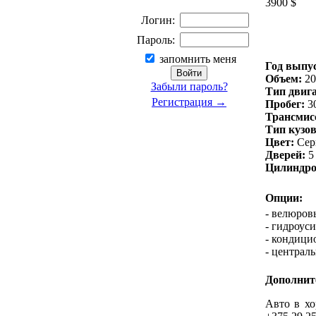
3900 $
Логин:
Пароль:
запомнить меня
Год выпу
Объем:
20
Забыли пароль?
Тип двига
Регистрация →
Пробег:
30
Трансмис
Тип кузов
Цвет:
Сер
Дверей:
5
Цилиндро
Опции:
- велюров
- гидроуси
- кондици
- централ
Дополнит
Авто в хо