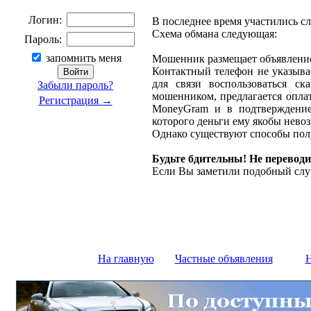
Логин:
В последнее время участились с
Схема обмана следующая:
Пароль:
запомнить меня
Мошенник размещает объявление 
Контактный телефон не указыва
для связи воспользоваться ск
Забыли пароль?
мошенником, предлагается оплат
Регистрация →
MoneyGram и в подтверждение
которого деньги ему якобы нево
Однако существуют способы полу
Будьте бдительны! Не переводи
Если Вы заметили подобный слу
На главную
Частные объявления
Н