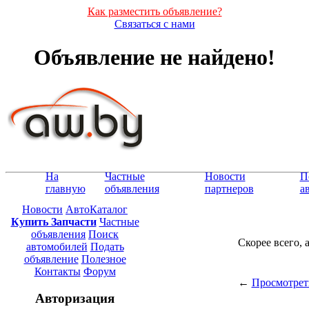
Как разместить объявление?
Связаться с нами
Объявление не найдено!
На
Частные
Новости
П
главную
объявления
партнеров
а
Новости
АвтоКаталог
Купить Запчасти
Частные
объявления
Поиск
Скорее всего, 
автомобилей
Подать
объявление
Полезное
Контакты
Форум
←
Просмотрет
Авторизация