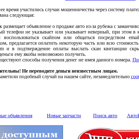
ее время участились случаи мошенничества через систему плате
мана следующая:
размещает объявление о продаже авто из-за рубежа с заманчиво
й телефон не указывает или указывает неверный, при этом в 
и воспользоваться скайпом или общаться посредством emai
м, предлагается оплатить некоторую часть или всю стоимость 
m и в подтверждение оплаты выслать скан квитанции скры
деньги ему якобы невозможно получить.
ществуют способы получения денег не имея данного номера.
Пр
дительны! Не переводите деньги неизвестным лицам.
аметили подобный случай на нашем сайте, незамедлительно
соо
ные объявления
Новые запчасти
Поиск авто
Авто