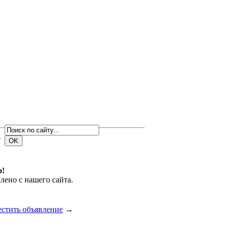
м
о!
лено с нашего сайта.
естить объявление
→