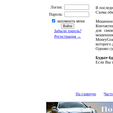
Логин:
В последн
Схема об
Пароль:
запомнить меня
Мошенник 
Контактны
для связ
Забыли пароль?
мошеннико
Регистрация →
MoneyGra
которого 
Однако су
Будьте б
Если Вы з
На главную
Част