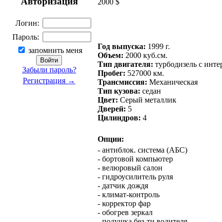
Авторизация
2000 $
Логин:
Пароль:
Год выпуска:
1999 г.
запомнить меня
Объем:
2000 куб.см.
Тип двигателя:
турбодизель с инте
Забыли пароль?
Пробег:
527000 км.
Регистрация →
Трансмиссия:
Механическая
Тип кузова:
седан
Цвет:
Серый металлик
Дверей:
5
Цилиндров:
4
Опции:
- антиблок. система (АБС)
- бортовой компьютер
- велюровый салон
- гидроусилитель руля
- датчик дождя
- климат-контроль
- корректор фар
- обогрев зеркал
- подушка без-ти водителя