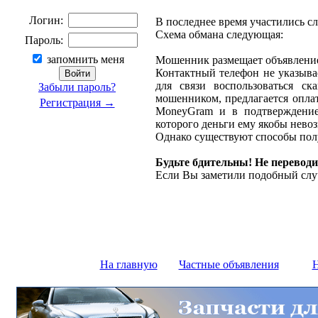
Логин:
В последнее время участились с
Схема обмана следующая:
Пароль:
запомнить меня
Мошенник размещает объявление 
Контактный телефон не указыва
для связи воспользоваться ск
Забыли пароль?
мошенником, предлагается оплат
Регистрация →
MoneyGram и в подтверждение
которого деньги ему якобы нево
Однако существуют способы полу
Будьте бдительны! Не переводи
Если Вы заметили подобный слу
На главную
Частные объявления
Н