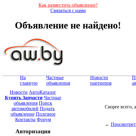
Как разместить объявление?
Связаться с нами
Объявление не найдено!
На
Частные
Новости
П
главную
объявления
партнеров
а
Новости
АвтоКаталог
Купить Запчасти
Частные
объявления
Поиск
Скорее всего, 
автомобилей
Подать
объявление
Полезное
Контакты
Форум
←
Просмотрет
Авторизация