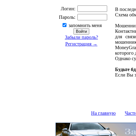
Логин:
В последн
Схема об
Пароль:
запомнить меня
Мошенник 
Контактны
для связ
Забыли пароль?
мошеннико
Регистрация →
MoneyGra
которого 
Однако су
Будьте б
Если Вы з
На главную
Част