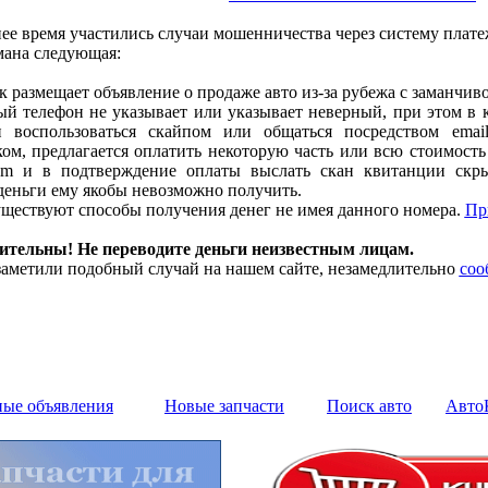
ее время участились случаи мошенничества через систему плате
мана следующая:
размещает объявление о продаже авто из-за рубежа с заманчиво
й телефон не указывает или указывает неверный, при этом в 
и воспользоваться скайпом или общаться посредством emai
м, предлагается оплатить некоторую часть или всю стоимость 
m и в подтверждение оплаты выслать скан квитанции скры
деньги ему якобы невозможно получить.
ществуют способы получения денег не имея данного номера.
Пр
дительны! Не переводите деньги неизвестным лицам.
аметили подобный случай на нашем сайте, незамедлительно
соо
ные объявления
Новые запчасти
Поиск авто
Авто