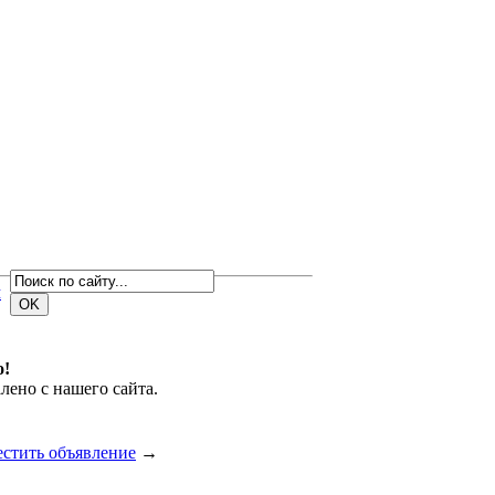
м
о!
лено с нашего сайта.
естить объявление
→