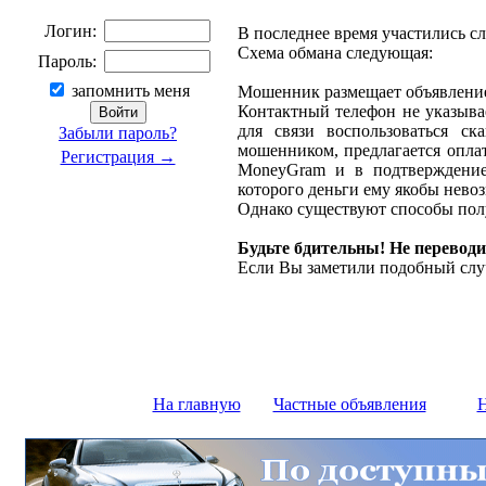
Логин:
В последнее время участились с
Схема обмана следующая:
Пароль:
запомнить меня
Мошенник размещает объявление 
Контактный телефон не указыва
для связи воспользоваться ск
Забыли пароль?
мошенником, предлагается оплат
Регистрация →
MoneyGram и в подтверждение
которого деньги ему якобы нево
Однако существуют способы полу
Будьте бдительны! Не переводи
Если Вы заметили подобный слу
На главную
Частные объявления
Н