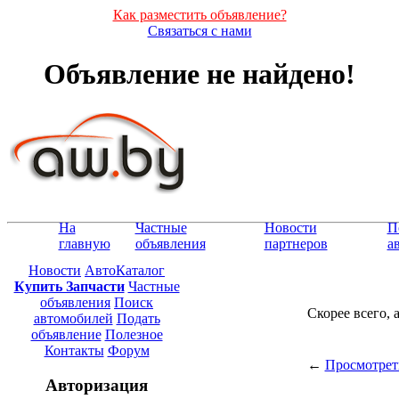
Как разместить объявление?
Связаться с нами
Объявление не найдено!
На
Частные
Новости
П
главную
объявления
партнеров
а
Новости
АвтоКаталог
Купить Запчасти
Частные
объявления
Поиск
Скорее всего, 
автомобилей
Подать
объявление
Полезное
Контакты
Форум
←
Просмотрет
Авторизация