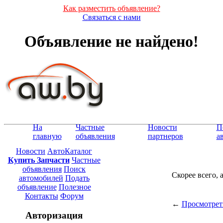
Как разместить объявление?
Связаться с нами
Объявление не найдено!
На
Частные
Новости
П
главную
объявления
партнеров
а
Новости
АвтоКаталог
Купить Запчасти
Частные
объявления
Поиск
Скорее всего, 
автомобилей
Подать
объявление
Полезное
Контакты
Форум
←
Просмотрет
Авторизация