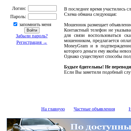
Логин:
В последнее время участились с
Схема обмана следующая:
Пароль:
запомнить меня
Мошенник размещает объявление 
Контактный телефон не указыва
для связи воспользоваться ск
Забыли пароль?
мошенником, предлагается оплат
Регистрация →
MoneyGram и в подтверждение
которого деньги ему якобы нево
Однако существуют способы полу
Будьте бдительны! Не переводи
Если Вы заметили подобный слу
На главную
Частные объявления
Н