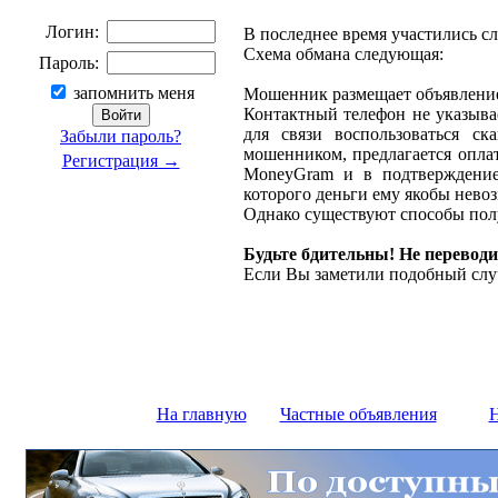
Логин:
В последнее время участились с
Схема обмана следующая:
Пароль:
запомнить меня
Мошенник размещает объявление 
Контактный телефон не указыва
для связи воспользоваться ск
Забыли пароль?
мошенником, предлагается оплат
Регистрация →
MoneyGram и в подтверждение
которого деньги ему якобы нево
Однако существуют способы полу
Будьте бдительны! Не переводи
Если Вы заметили подобный слу
На главную
Частные объявления
Н