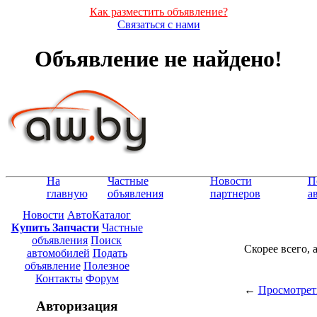
Как разместить объявление?
Связаться с нами
Объявление не найдено!
На
Частные
Новости
П
главную
объявления
партнеров
а
Новости
АвтоКаталог
Купить Запчасти
Частные
объявления
Поиск
Скорее всего, 
автомобилей
Подать
объявление
Полезное
Контакты
Форум
←
Просмотрет
Авторизация