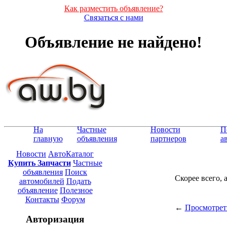
Как разместить объявление?
Связаться с нами
Объявление не найдено!
На
Частные
Новости
П
главную
объявления
партнеров
а
Новости
АвтоКаталог
Купить Запчасти
Частные
объявления
Поиск
Скорее всего, 
автомобилей
Подать
объявление
Полезное
Контакты
Форум
←
Просмотрет
Авторизация