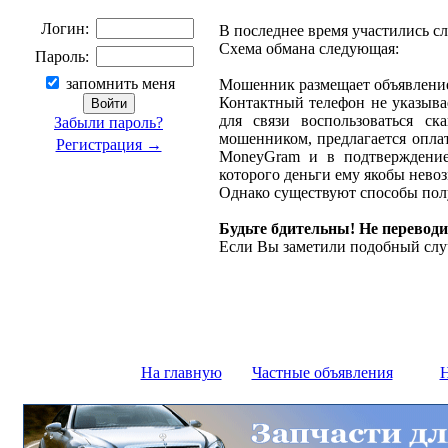
Логин:
В последнее время участились с
Схема обмана следующая:
Пароль:
запомнить меня
Мошенник размещает объявление 
Контактный телефон не указыва
для связи воспользоваться ск
Забыли пароль?
мошенником, предлагается оплат
Регистрация →
MoneyGram и в подтверждение
которого деньги ему якобы нево
Однако существуют способы полу
Будьте бдительны! Не переводи
Если Вы заметили подобный слу
На главную
Частные объявления
Н