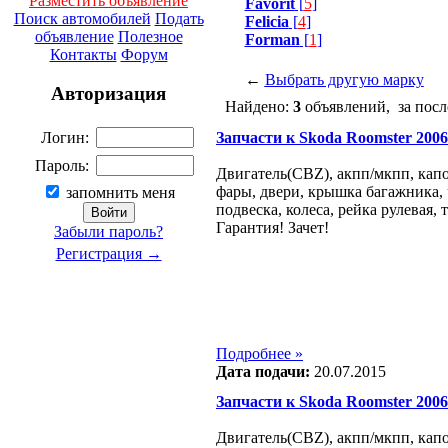
Разместить объявление
Favorit
[
5
]
Поиск автомобилей
Подать
Felicia
[
4
]
объявление
Полезное
Forman
[
1
]
Контакты
Форум
←
Выбрать другую марку
Авторизация
Найдено:
3
объявлений, за посл
Запчасти к Skoda Roomster 2006 -
Логин:
Пароль:
Двигатель(CBZ), акпп/мкпп, капо
фары, двери, крышка багажника, 
запомнить меня
подвеска, колеса, рейка рулевая,
Гарантия! Зачет!
Забыли пароль?
Регистрация →
Подробнее »
Дата подачи:
20.07.2015
Запчасти к Skoda Roomster 2006 -
Двигатель(CBZ), акпп/мкпп, капо