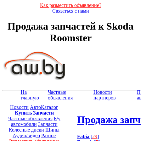
Как разместить объявление?
Связаться с нами
Продажа запчастей к Skoda
Roomster
На
Частные
Новости
П
главную
объявления
партнеров
а
Новости
АвтоКаталог
Купить Запчасти
Продажа запч
Частные объявления
Б/у
автомобили
Запчасти
Колесные диски
Шины
Аудио/видео
Разное
Fabia
[
29
]